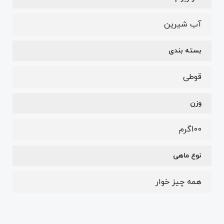
آب شیرین
بسته بندی
قوطی
وزن
100گرم
نوع ماهی
همه چیز خوار