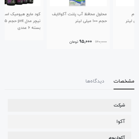
محلول محافظ آب پلنت آکوالایف
کود مایع هیومیک اسید پروتکت
حجم 100 میلی لیتر
نیچر مدل pnt حجم 125 میلی لیتر
بسته 6 عددی
95,000
120,000
تومان
مشخصات
دیدگاه‌ها
شرکت
آکوا
آکواریوم