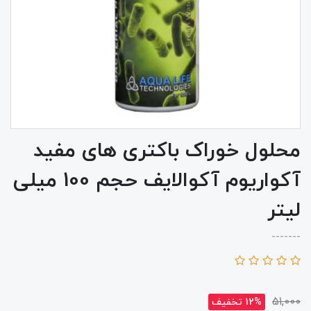
محلول خوراک باکتری های مفید
آکواریوم آکوالایف حجم 100 میلی
لیتر
-------
51,000
12% تخفیف