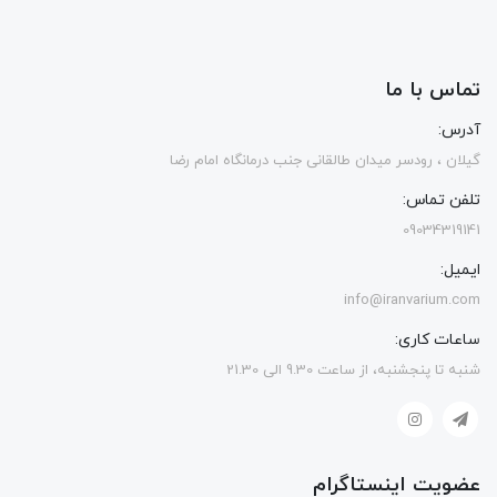
تماس با ما
آدرس:
گیلان ، رودسر میدان طالقانی جنب درمانگاه امام رضا
تلفن تماس:
09034319141
ایمیل:
info@iranvarium.com
ساعات کاری:
شنبه تا پنجشنبه، از ساعت 9.30 الی 21.30
عضویت اینستاگرام