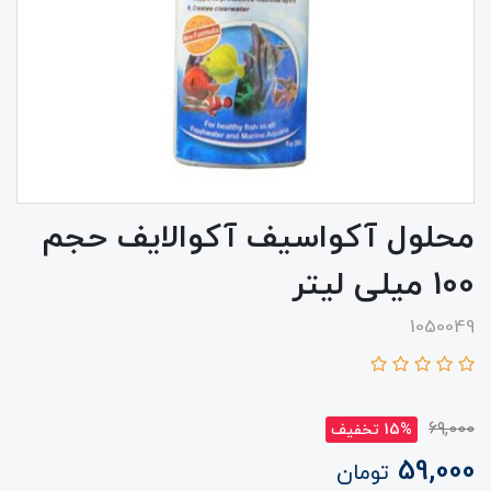
محلول آکواسیف آکوالایف حجم
100 میلی لیتر
1050049
69,000
15% تخفیف
59,000
تومان