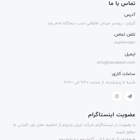
تماس با ما
آدرس:
گیلان ، رودسر میدان طالقانی جنب درمانگاه امام رضا
تلفن تماس:
09034319141
ایمیل:
info@iranvarium.com
ساعات کاری:
شنبه تا پنجشنبه، از ساعت 9.30 الی 21.30
عضویت اینستاگرام
با عضویت در اینستاگرام شرکت ایران واریوم از تخفیف های باور نکردنی ما
مطلع شوید.
هرهفته یک قرعه کشی آکواریوم درایرانواریوم