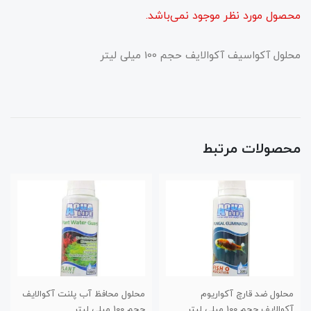
محصول مورد نظر موجود نمی‌باشد.
محلول آکواسیف آکوالایف حجم 100 میلی لیتر
محصولات مرتبط
یوم
محلول محافظ آب پلنت آکوالایف
کود مایع هیومیک اسید 
حجم 100 میلی لیتر
نی