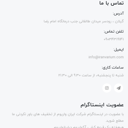
تماس با ما
آدرس:
گیلان ، رودسر میدان طالقانی جنب درمانگاه امام رضا
تلفن تماس:
09034319141
ایمیل:
info@iranvarium.com
ساعات کاری:
شنبه تا پنجشنبه، از ساعت 9.30 الی 21.30
عضویت اینستاگرام
با عضویت در اینستاگرام شرکت ایران واریوم از تخفیف های باور نکردنی ما
مطلع شوید.
هرهفته یک قرعه کشی آکواریوم درایرانواریوم