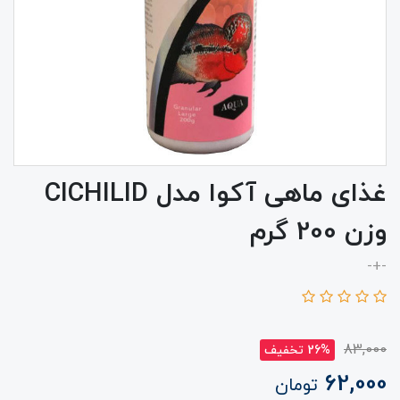
غذای ماهی آکوا مدل CICHILID
وزن 200 گرم
-+-
83,000
26% تخفیف
62,000
تومان