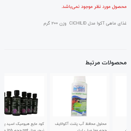
محصول مورد نظر موجود نمی‌باشد.
غذای ماهی آکوا مدل CICHILID وزن 200 گرم
محصولات مرتبط
محلول محافظ آب پلنت آکوالایف
کود مایع هیومیک اسید پروتکت
حجم 100 میلی لیتر
نیچر مدل pnt حجم 125 میلی لیتر