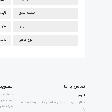
بسته بندی
قوط
وزن
70 گرم
نوع ماهی
همه 
تماس با ما
عضویت 
با عضویت 
آدرس:
مطلع شوی
گیلان ، رودسر میدان طالقانی جنب درمانگاه امام
هرهفته یک
رضا