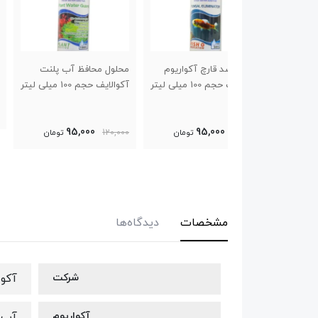
 قارچ آکواریوم
محلول محافظ آب پلنت
کود مایع هیومیک اسید
1 میلی لیتر
آکوالایف حجم 100 میلی لیتر
پروتکت ن
125 میلی لیتر بسته 6
عددی
95,000
95,000
تومان
120,000
تومان
مشخصات
دیدگاه‌ها
شرکت
آکوا
آکواریوم
آب 