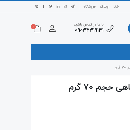
خانه
وبلاگ
فروشگاه
با ما در تماس باشید
0
09034319141
رم
حجم 70 گرم