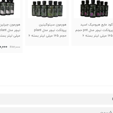
هورمون سیتوکینین
هورمون جبرلین پروتکت
کود م
یچر مدل pnt حجم
پروتکت نیچر مدل plant
نیچر مدل plant حجم 125
حجم 125 میلی لیتر بسته 6
میلی لیتر بسته 6 عددی
250 میلی لیتر
عددی
430,000
462,000
تومان
3,000
شیرین