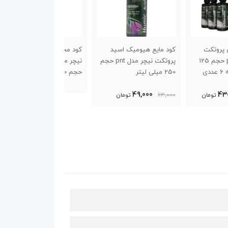
ایع هیومیک اسید
کود محلول آبزیان پروتکت
کود محلول آهن پرو
پروتکت نیچر مدل pnt حجم
نیچر مدل اسپارکل پلاس
نیچر مدل اسپارکل 
حجم 250 میلی لیتر
250میلی لیتر
61,500
49,000
6
تومان
71,000
تومان