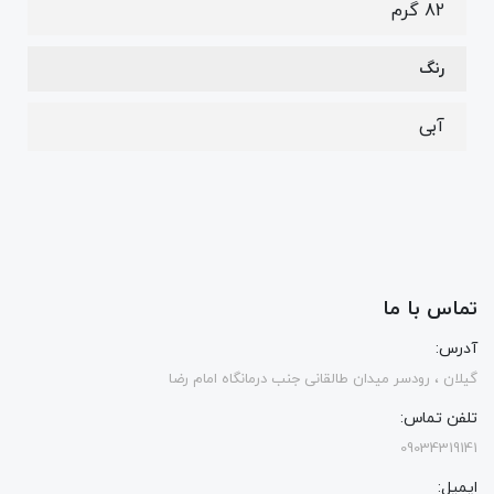
82 گرم
رنگ
آبی
تماس با ما
آدرس:
گیلان ، رودسر میدان طالقانی جنب درمانگاه امام رضا
تلفن تماس:
09034319141
ایمیل: