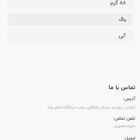
88 گرم
رنگ
آبی
تماس با ما
آدرس:
گیلان ، رودسر میدان طالقانی جنب درمانگاه امام رضا
تلفن تماس:
09034319141
ایمیل: