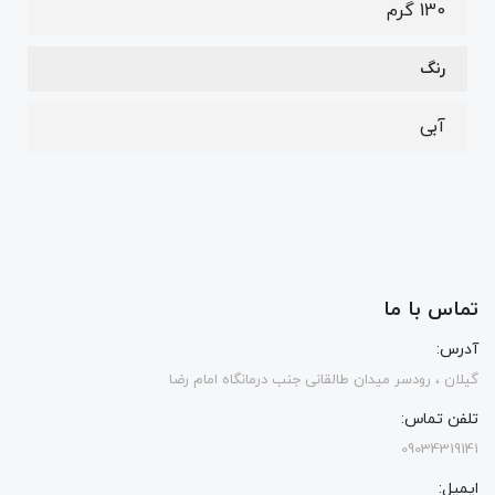
130 گرم
رنگ
آبی
تماس با ما
آدرس:
گیلان ، رودسر میدان طالقانی جنب درمانگاه امام رضا
تلفن تماس:
09034319141
ایمیل: