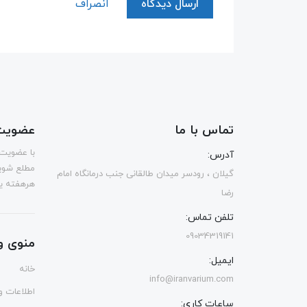
ارسال دیدگاه
انصراف
تماس با ما
عضویت 
با عضویت 
آدرس:
مطلع شوی
گیلان ، رودسر میدان طالقانی جنب درمانگاه امام
هرهفته یک
رضا
تلفن تماس:
09034319141
منوی و
ایمیل:
خانه
info@iranvarium.com
اطلاعات و 
ساعات کاری: