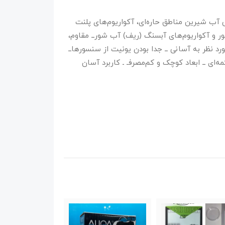
 آب شیرین مناطق حاره‌ای، آکواریوم‌های پلنت
 و آکواریوم‌های آبسنگ (ریف) آب شورــ مقاوم،
رد نظر به آسانی ــ جدا بودن یونیت از سنسورهاــ
ه‌ای ــ ابعاد کوچک و کم‌مصرفـ ـ کاربرد آسان