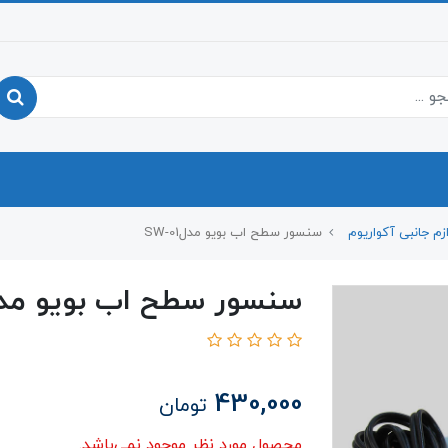
ازم جانبی آکواریوم
سنسور سطح اب بویو مدلSW-01
سنسور سطح اب بویو مدلW-01
430,000
تومان
محصول مورد نظر موجود نمی‌باشد.