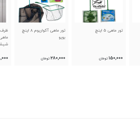
تور ماهی آکواریوم 8 اینچ
ظرف فیش دیش غذای
ش
بویو
ماهی و میگو بهمراه لوله
دو
شیشه ای تلسکوپی
0
498,000
280,000
تومان
تومان