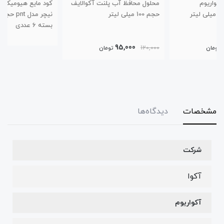
محلول محافظ آب پلنت آکوالایف
کود مایع هیومیک اسید پروتکت
حجم 100 میلی لیتر
نیچر مدل pnt حجم 125 میلی لیتر
بسته 6 عددی
95,000
120,000
تومان
مشخصات
دیدگاه‌ها
شرکت
آکوا
آکواریوم