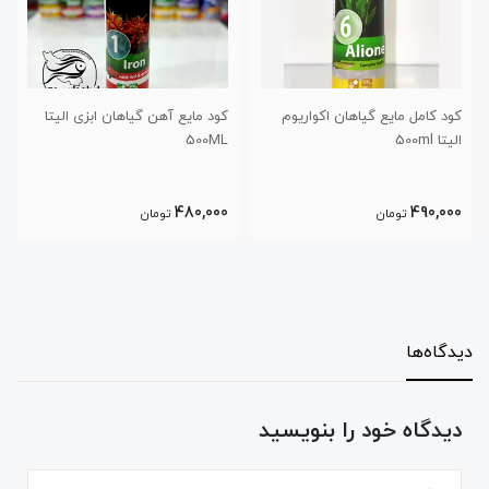
واریوم
کود مایع آهن گیاهان ابزی الیتا
کود مایع نیتروژن گیاهان ابز
500ML
الیتا 500ML
480,000
480,000
تومان
تومان
دیدگاه‌ها
دیدگاه خود را بنویسید