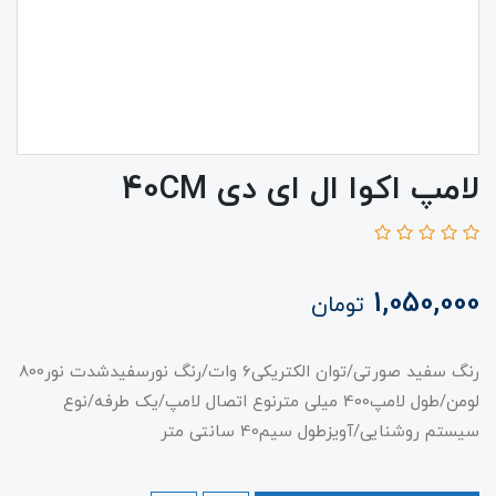
لامپ اکوا ال ای دی 40CM
1,050,000
تومان
رنگ سفید صورتی/توان الکتریکی6 وات/رنگ نورسفیدشدت نور800
لومن/طول لامپ400 میلی مترنوع اتصال لامپ/یک طرفه/نوع
سیستم روشنایی/آویزطول سیم40 سانتی متر