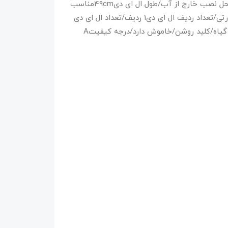
مدلT4-50CMبرندسوبو/مصرف انرژی5.4 وات/محل نصب خارج از آب/طول ال ای دی49cmمناسب
آکواریوم با طول50 تا 60cm/رنگ نورسفید + صورتی/تعداد ردیف ال ای دی1 ردیف/تعداد ال ای دی
هر ردیف16 عددنحوه نصبگیره بادکش دارمناسب گیاه/کلید روشن/خاموش دارد/درجه کیفیتA