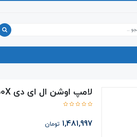
لامپ اوشن ال ای دی T4 L 50X
1,481,997
تومان