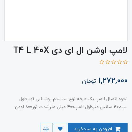
لامپ اوشن ال ای دی T4 L 40X
1,272,000
تومان
نحوه اتصال لامپ یک طرفه نوع سیستم روشنایی آویزطول
سیم۴۰ سانتی مترطول لامپ۴۰۰ میلی مترشدت نور۸۰۰ لومن
افزودن به سبدخرید