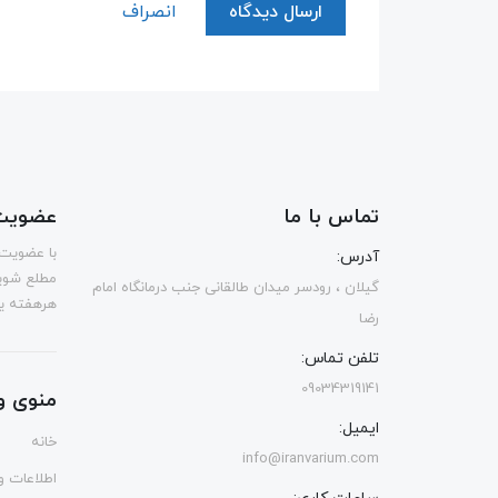
ارسال دیدگاه
انصراف
تماس با ما
عضویت 
با عضویت 
آدرس:
مطلع شوی
گیلان ، رودسر میدان طالقانی جنب درمانگاه امام
هرهفته یک
رضا
تلفن تماس:
09034319141
منوی و
ایمیل:
خانه
info@iranvarium.com
اطلاعات و 