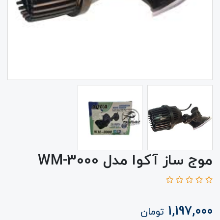
موج ساز آکوا مدل WM-3000
1,197,000
تومان