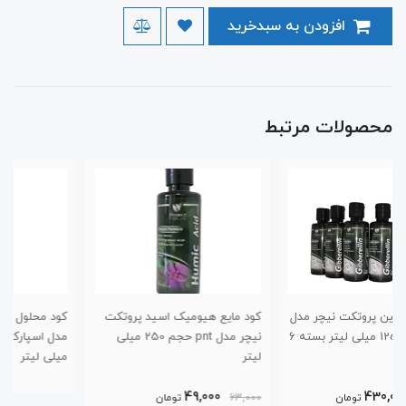
افزودن به سبدخرید
محصولات مرتبط
کود مایع هیومیک اسید پروتکت
کود محلول آبزیان پروتکت نیچر
میلی لیتر بسته 6
نیچر مدل pnt حجم 250 میلی
مدل اسپارکل پلاس حجم 250
لیتر
میلی لیتر
49,000
63,000
تومان