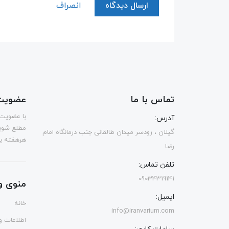
ارسال دیدگاه
انصراف
تماس با ما
عضویت 
با عضویت 
آدرس:
مطلع شوی
گیلان ، رودسر میدان طالقانی جنب درمانگاه امام
هرهفته یک
رضا
تلفن تماس:
09034319141
منوی و
ایمیل:
خانه
info@iranvarium.com
اطلاعات و 