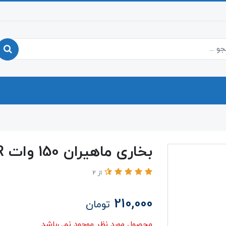
بخاری ماهیران 150 وات MH-71R
از 2
210,000
تومان
محصول مورد نظر موجود نمی‌باشد.