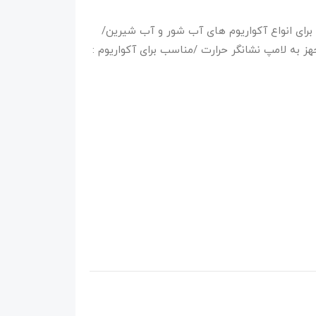
جم 30 تا 50 لیتر/مناسب برای انواع آکواریوم های آب شور و آب شیرین/
ه لامپ نشانگر حرارت /مناسب برای آکواریوم :