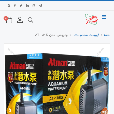
0
خانه
فهرست محصولات
واترپمپ اتمن AT-106 S