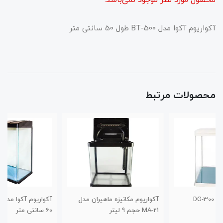
محصول مورد نظر موجود نمی‌باشد.
آکواریوم آکوا مدل BT-500 طول 50 سانتی متر
محصولات مرتبط
آکواریوم مکانیزه ماهیران مدل
آکواریوم آکوا مدل BT-600H طول
MA-21 حجم 9 لیتر
60 سانتی متر