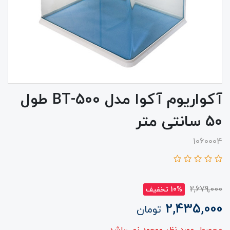
آکواریوم آکوا مدل BT-500 طول
50 سانتی متر
1060004
2,679,000
10% تخفیف
2,435,000
تومان